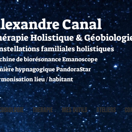
lexandre Canal
érapie Holistique & Géobiologi
nstellations familiales holistiques
chine de biorésonance Emanoscope
ière hypnagogique PandoraStar
monisation lieu / habitant
EOBIOLOGIE
THERAPIE
MES OUTILS
ATELIERS
CO