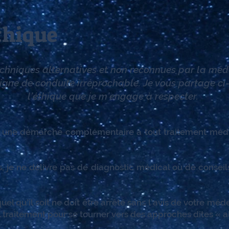
thique
echniques alternatives et non reconnues par la méde
igne de conduite irréprochable. Je vous partage ci-
l’éthique que je m’engage à respecter.
ne démarche complémentaire à tout traitement médic
, je ne délivre pas de diagnostic médical ou de conseils
l qu’il soit ne doit être arrêté sans l’avis de votre méd
el traitement pour se tourner vers des approches dites « a