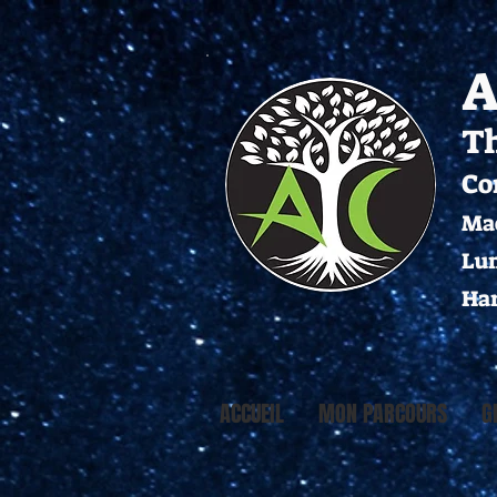
A
Th
Co
Ma
Lum
Har
ACCUEIL
MON PARCOURS
G