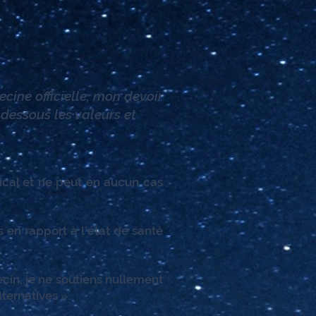
cine officielle, mon devoir
dessous les valeurs et
al et ne peut en aucun cas
 en rapport à l’état de santé
ecin, je ne soutiens nullement
lternatives ».