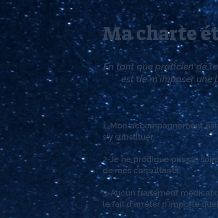
Ma charte é
En tant que praticien de t
est de m’imposer une l
1-Mon accompagnement est u
s'y substituer.
2-Je ne prodigue pas de soins
de mes consultants.
3-Aucun traitement médical que
le fait d’arrêter n’importe qu