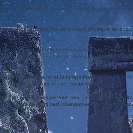
quant une personne mineure doit être effectuée en pré
ques ne nécessitent pas de contact physique, en aucun 
t passé par la pratique du chamanisme Amazonien ave
 légal et traditionnel) je ne pratique pas cette appr
reils à ondes scalaires et la lampe PandoraStar ne sont
tendre se substituer à la médecine conventionnelle.
t fixes, en aucun cas il ne vous sera demandé d’honorai
rticulière de votre part (changement de type de séanc