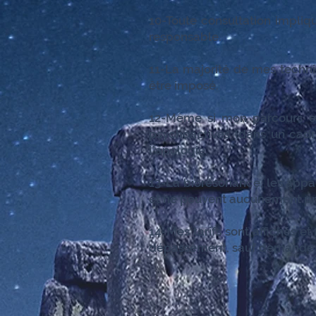
10-Toute consultation impli
responsable.
11-La majorité de mes techni
être imposé.
12-Même si mon parcours es
psychoactives (dans un cadre
l’apologie.
13-La biorésonance, les appa
et ne peuvent aucunement pré
14-Mes tarifs sont affichés e
dépassement, sauf demande pa