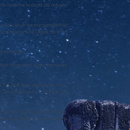
me réserve le droit de refuser
 aucun cas je ne me permettrai
cipe que je suis l’égal de mon
ersonnelle.
 doit revenir et dans combien
 ne doit être exclusive, mon
in de continuer à avancer de
 aucune pratique spirituelle.
accueillir toute personne dans