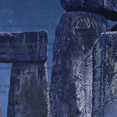
sence d’un adulte légalement
cas celui-ci ne saurait vous
c l’utilisation de plantes
oche et n’en fait aucunement
 pas des dispositifs médicaux
res supplémentaires en cas de
e).
Alexandre Canal