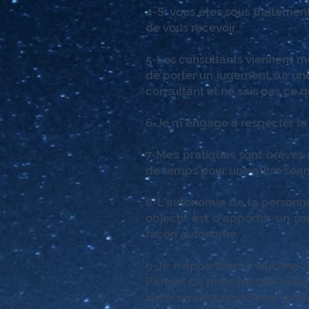
4-Si vous êtes sous traitemen
de vous recevoir.
5-Les consultants viennent me 
de porter un jugement sur une 
consultant et ne sais pas ce qu
6-Je m’engage à respecter le
7-Mes pratiques sont brèves e
de temps pour une autre séan
8-L’autonomie de la personn
objectif est d’apporter un s
façon autonome.
9-Je n’appartiens à aucune re
Partant du principe que toute 
sa foi ou ses convictions spiri