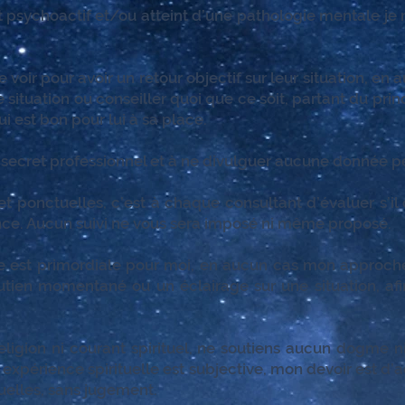
t psychoactif et/ou atteint d’une pathologie mentale je 
voir pour avoir un retour objectif sur leur situation, en
situation ou conseiller quoi que ce soit, partant du prin
i est bon pour lui à sa place.
 secret professionnel et à ne divulguer aucune donnée p
t ponctuelles, c’est à chaque consultant d’évaluer s’il
ce. Aucun suivi ne vous sera imposé ni même proposé.
e est primordiale pour moi, en aucun cas mon approche
outien momentané ou un éclairage sur une situation, af
ligion ni courant spirituel, ne soutiens aucun dogme ni
expérience spirituelle est subjective, mon devoir est d’
tuelles, sans jugement.