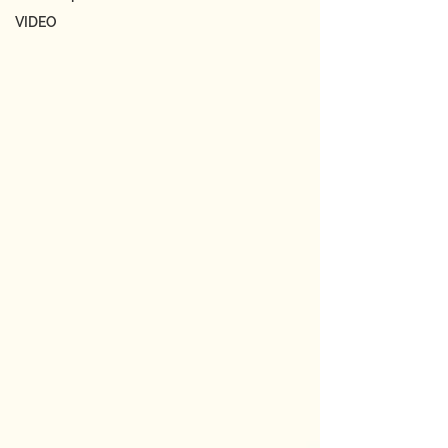
VIDEO